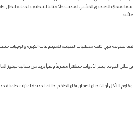
ينما يمنحكِ الصندوق الخشبي المهيب حلاً مثالياً للتنظيم والحماية ليظل 
ائلية.
 الطقم 148 قطعة متنوعة تلبي كافة متطلبات الضيافة للمجموعات الكبيرة والوجبات 
عالي الجودة يمنح الأدوات مظهراً مشرقاً ونقياً يزيد من جمالية ديكور الم
وم للتآكل أو الانحناء لضمان بقاء الطقم بحالته الجديدة لفترات طويلة جداً