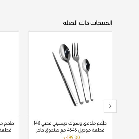
المنتجات ذات الصلة
طقم ملاعق وشوك ديسيني فضي 148
قطعة موديل 4545 مع صندوق فاخر
قطعة موديل 66
499.00
د.إ