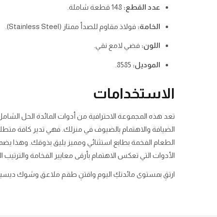
عدد القطع:
148 قطعة شاملة.
الخامة:
فولاذ مقاوم للصدأ ممتاز (Stainless Steel).
اللون:
فضي لامع نقي.
الموديل:
8585.
الاستخدامات
تعد هذه المجموعة الاحترافية من أدوات المائدة الحل الشام
الضيافة والاهتمام بالضيوف في منزلك. فهي تدير كافة متطلبات
الطعام الفخمة بطابع استثنائي ومميز يليق بذوقك. وهذا يض
الأدوات التي تعكس الاهتمام بأرقى معايير الفخامة والترتيب الم
ارتقِ بمستوى مائدتكِ اليوم واقتنِ طقم ملاعق وشوك ديسيني فضي 148 قطعة موديل 8585 مع صندوق فاخر من جومكس (Jumex) للحصول على جودة ممتازة و