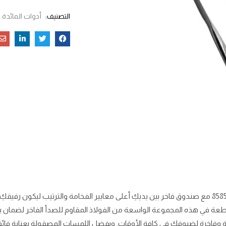
التصنيف:
أدوات المائدة
يضع طقم ملاعق وشوك ديسيني فضي 148 قطعة موديل 8585 مع صندوق فاخر بين يديكِ أعلى معايير الفخامة وال
قطعة في هذه المجموعة الواسعة من الفولاذ المقاوم للصدأ الفاخر لضمان 
 مريحة وفاخرة لضيوفكِ في كافة الأوقات. وبفضل اللمسات المصقولة بعناية