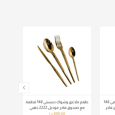
طقم ملاعق وشوك ديسيني فضي 148
طقم ملاعق وشوك ديسيني 148 قطعة
مع صندوق فاخر موديل 2222 ذهبي
قطعة موديل 
499.00
د.إ