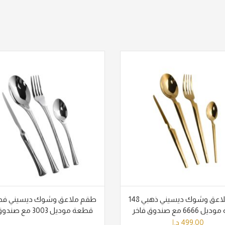
طقم ملاعق وشوك ديسيني ذهبي 148
66 مع صندوق فاخر
قطعة موديل 3003 مع صندوق فاخر
499.00
د.إ