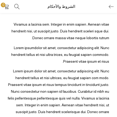
0
الشروط والأحكام
تسجيل
Vivamus a lacinia sem. Integer in enim sapien. Aenean vitae
أدخل اسم المستخدم وكلمة المرور لتسجيل الدخول.
hendrerit nisi, ut suscipit justo. Duis hendrerit sceleri sque dui.
Donec ornare massa vitae neque lobortis rutrum.
Lorem ipsumdolor sit amet, consectetur adipiscing elit. Nunc
hendrerit tellus et nisi ultra trices, eu feugiat sapien commodo.
Praesent vitae ipsum et risus.
تذكرني
Lorem ipsum dolor sit amet, consectetur adipiscing elit. Nunc
تسجيل الدخول
hendrerit tellus et nisi ultrices, eu feugiat sapien com modo.
Praesent vitae ipsum et risus tempus tincidunt in tincidunt justo.
فقدت كلمة المرور؟
Nunc consectetur non sapien id faucibus. Curabitur id nibh eu
felis pellentesque pellentesque quis vel nulla. Vivamus a lacinia
sem. Integer in enim sapien. Aenean vitae hendrerit nisi, ut
suscipit justo. Duis hendrerit scelerisque dui. Donec ornare